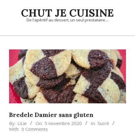
Skip
CHUT JE CUISINE
to
content
De l'apéritif au dessert, un seul prestataire....
Primary
Navigation
Menu
Bredele Damier sans gluten
By:
LiLie
On:
5 novembre 2020
In:
Sucré
With:
0 Comments