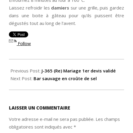
Enfournez 8 minutes au four à 160°C.
Laissez refroidir les
damiers
sur une grille, puis gardez
dans une boite à gâteau pour qu’ils puissent être
dégustés tout au long de l’avent.
Follow
2020-
11-
Previous Post:
J-365 (Re) Mariage 1er devis validé
05
Next Post:
Bar sauvage en croûte de sel
LAISSER UN COMMENTAIRE
Votre adresse e-mail ne sera pas publiée.
Les champs
obligatoires sont indiqués avec
*