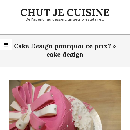
Skip
CHUT JE CUISINE
to
content
De l'apéritif au dessert, un seul prestataire....
Primary
Navigation
Cake Design pourquoi ce prix? »
Menu
cake design