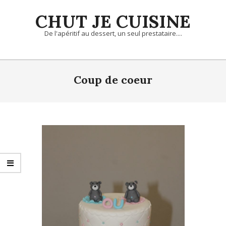
Skip
CHUT JE CUISINE
to
content
De l'apéritif au dessert, un seul prestataire....
Primary
Navigation
Coup de coeur
Menu