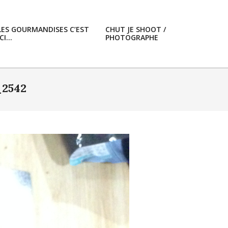
LES GOURMANDISES C’EST
CHUT JE SHOOT /
ICI…
PHOTOGRAPHE
Prim
Navi
Men
2542