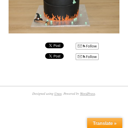
Follow
Follow
2016-
11-
06
Designed using
Unos
. Powered by
WordPress
.
Translate »