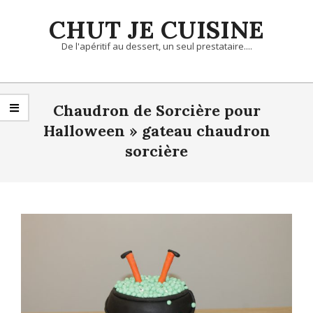
Skip
CHUT JE CUISINE
to
content
De l'apéritif au dessert, un seul prestataire....
Primary
Navigation
Chaudron de Sorcière pour
Menu
Halloween »
gateau chaudron
sorcière