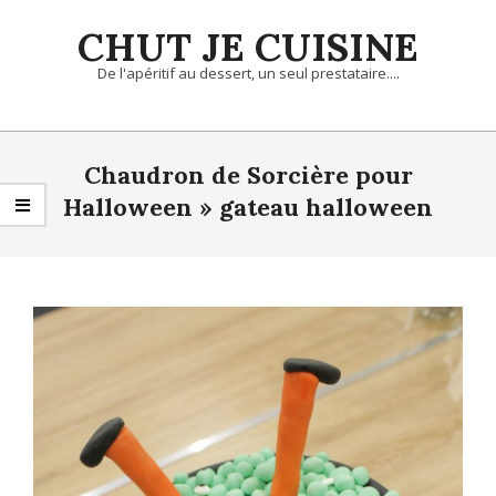
Skip
CHUT JE CUISINE
to
content
De l'apéritif au dessert, un seul prestataire....
Primary
Navigation
Chaudron de Sorcière pour
Menu
Halloween »
gateau halloween