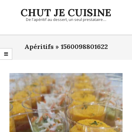
Skip
CHUT JE CUISINE
to
content
De l'apéritif au dessert, un seul prestataire....
Primary
Navigation
Apéritifs »
1560098801622
Menu