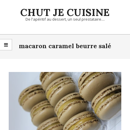
Skip
CHUT JE CUISINE
to
content
De l'apéritif au dessert, un seul prestataire....
Primary
Navigation
macaron caramel beurre salé
Menu