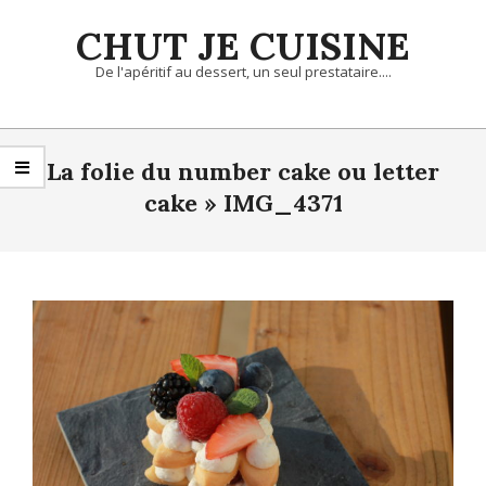
Skip
CHUT JE CUISINE
to
content
De l'apéritif au dessert, un seul prestataire....
Primary
Navigation
La folie du number cake ou letter
Menu
cake »
IMG_4371