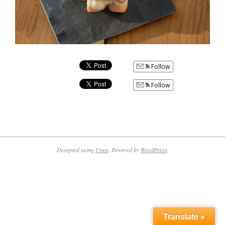
Follow
Follow
2018-
04-
18
Designed using
Unos
. Powered by
WordPress
.
Translate »