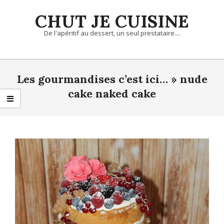
Skip
CHUT JE CUISINE
to
content
De l'apéritif au dessert, un seul prestataire....
Primary
Navigation
Les gourmandises c’est ici… »
nude
Menu
cake naked cake