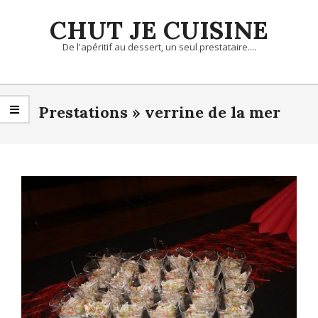
Skip
CHUT JE CUISINE
to
content
De l'apéritif au dessert, un seul prestataire....
Primary
Navigation
Prestations »
verrine de la mer
Menu