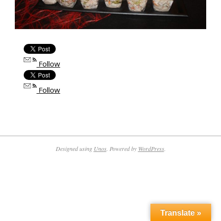
Follow
Follow
2017-
05-
02
Designed using
Unos
. Powered by
WordPress
.
Translate »