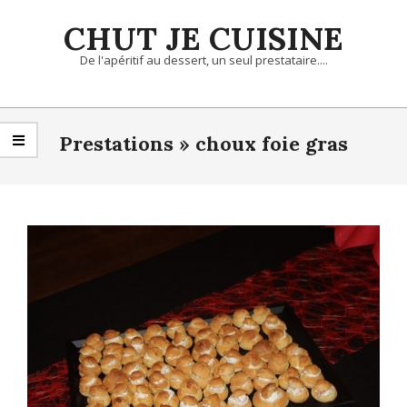
Skip
CHUT JE CUISINE
to
content
De l'apéritif au dessert, un seul prestataire....
Primary
Navigation
Prestations »
choux foie gras
Menu