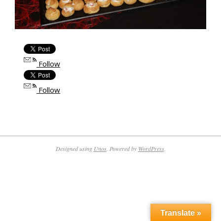
Follow
Follow
2017-
05-
02
Designed using
Unos
. Powered by
WordPress
.
Translate »