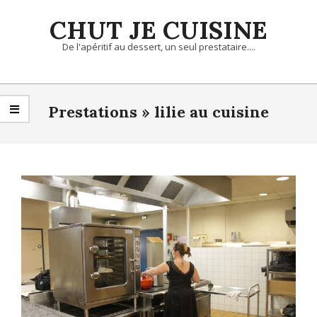
Skip
CHUT JE CUISINE
to
content
De l'apéritif au dessert, un seul prestataire....
Primary
Navigation
Prestations »
lilie au cuisine
Menu