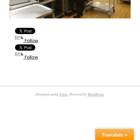
Follow
Follow
2017-
05-
02
Designed using
Unos
. Powered by
WordPress
.
Translate »