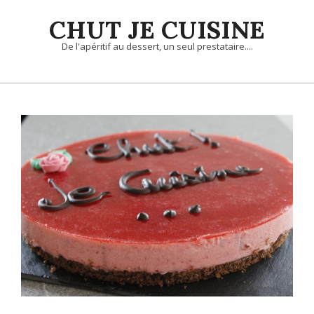
Skip
CHUT JE CUISINE
to
content
De l'apéritif au dessert, un seul prestataire....
Primary
Navigation
Menu