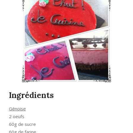
Ingrédients
Génoise
2 oeufs
60g de sucre
60g de farine