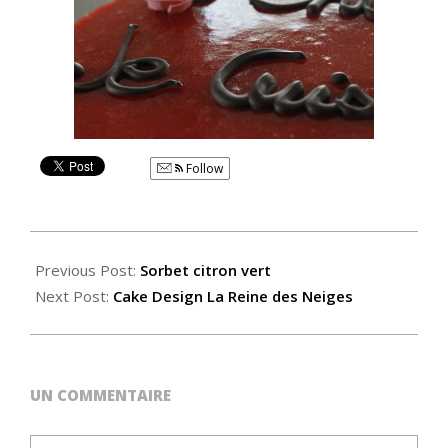
Follow
2015-
05-
Previous Post:
Sorbet citron vert
18
Next Post:
Cake Design La Reine des Neiges
UN COMMENTAIRE