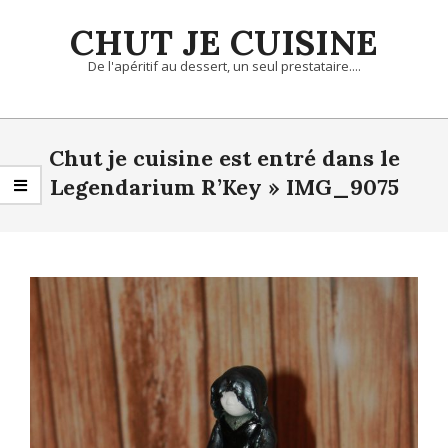
Skip
CHUT JE CUISINE
to
content
De l'apéritif au dessert, un seul prestataire....
Primary
Navigation
Chut je cuisine est entré dans le
Menu
Legendarium R’Key »
IMG_9075