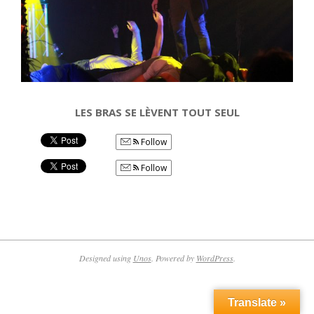
LES BRAS SE LÈVENT TOUT SEUL
Follow
Follow
2017-
11-
12
Designed using
Unos
. Powered by
WordPress
.
Translate »