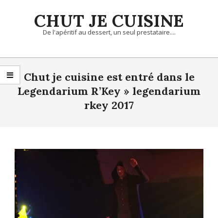
Skip
CHUT JE CUISINE
to
content
De l'apéritif au dessert, un seul prestataire....
Primary
Navigation
Chut je cuisine est entré dans le
Menu
Legendarium R’Key »
legendarium
rkey 2017