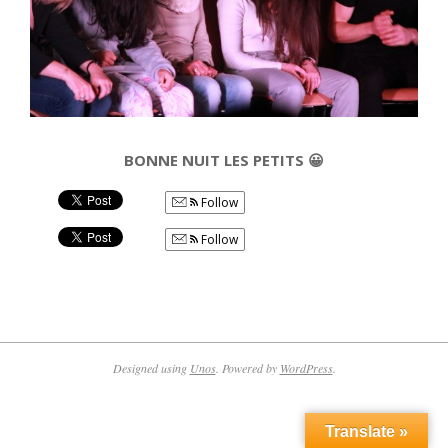
BONNE NUIT LES PETITS 😀
Follow
Follow
2017-
11-
12
Designed using
Unos
. Powered by
WordPress
.
Translate »