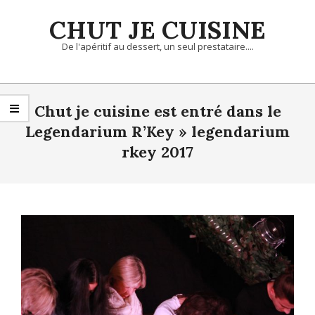
Skip
CHUT JE CUISINE
to
content
De l'apéritif au dessert, un seul prestataire....
Primary
Navigation
Chut je cuisine est entré dans le
Menu
Legendarium R’Key »
legendarium
rkey 2017