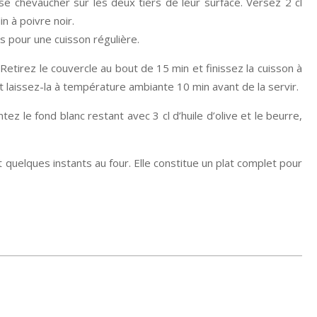
se chevaucher sur les deux tiers de leur surface. Versez 2 cl
in à poivre noir.
és pour une cuisson régulière.
Retirez le couvercle au bout de 15 min et finissez la cuisson à
 laissez-la à température ambiante 10 min avant de la servir.
 le fond blanc restant avec 3 cl d’huile d’olive et le beurre,
 quelques instants au four. Elle constitue un plat complet pour