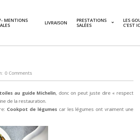
V- MENTIONS
PRESTATIONS
LES GO
LIVRAISON
ALES
SALÉES
C’EST I
h:
0 Comments
toiles au guide Michelin
, donc on peut juste dire « respect
ne de la restauration.
ure:
Cookpot de légumes
car les légumes ont vraiment une