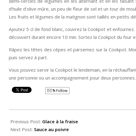
demi-cercles de légumes en les alternant et en les faisant 
d’huile d’olive mûre, un peu de fleur de sel et un tour de moul
Les fruits et légumes de la matignon sont taillés en petits d
Ajoutez 5 cl de fond blanc, couvrez la Cookpot et enfournez. 
découvert durant encore 10 min. Sortez la Cookpot du four et
Râpez les têtes des cèpes et parsemez sur la Cookpot. Montez
puis servez à part.
Vous pouvez servir la Cookpot le lendemain, en la réchauffant
une personne ou un accompagnement pour deux personnes.
Follow
2014-
04-
Previous Post:
Glace à la fraise
09
Next Post:
Sauce au poivre