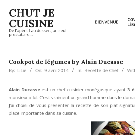
Skip
CHUT JE
to
content
CUISINE
CG
BIENVENUE
LÉG
De l'apéritif au dessert, un seul
prestataire....
Cookpot de légumes by Alain Ducasse
By:
LiLie
On:
9 avril 2014
In:
Recette de Chef
Wit
Alain Ducasse
est un chef cuisinier monégasque ayant
3 é
monsieur » lol. C’est vraiment un grand homme dans le domai
J’ai choisi de vous présenter la recette de son plat signat
place importante dans sa cuisine.