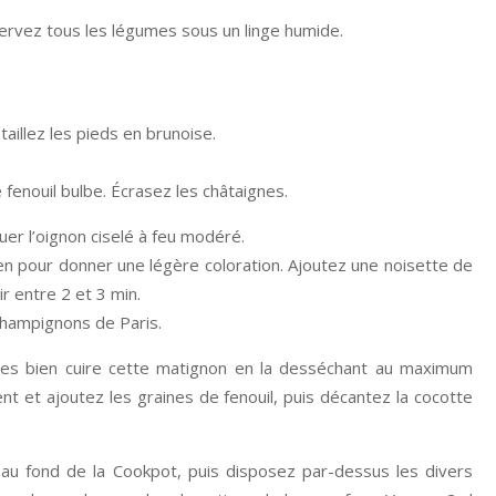
éservez tous les légumes sous un linge humide.
taillez les pieds en brunoise.
e fenouil bulbe. Écrasez les châtaignes.
suer l’oignon ciselé à feu modéré.
bien pour donner une légère coloration. Ajoutez une noisette de
ir entre 2 et 3 min.
champignons de Paris.
tes bien cuire cette matignon en la desséchant au maximum
nt et ajoutez les graines de fenouil, puis décantez la cocotte
n au fond de la Cookpot, puis disposez par-dessus les divers