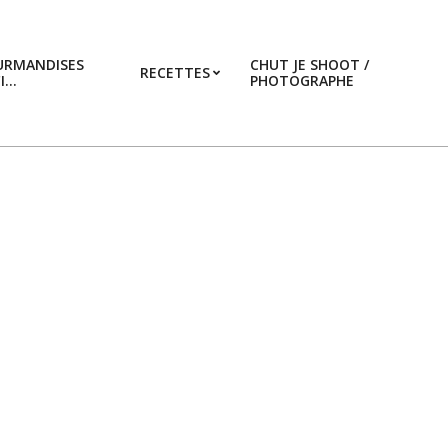
URMANDISES
CHUT JE SHOOT /
RECETTES
CI…
PHOTOGRAPHE
Prim
Navi
Men