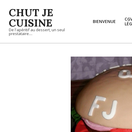
Skip
CHUT JE
to
content
CUISINE
CG
BIENVENUE
LÉG
De l'apéritif au dessert, un seul
prestataire....