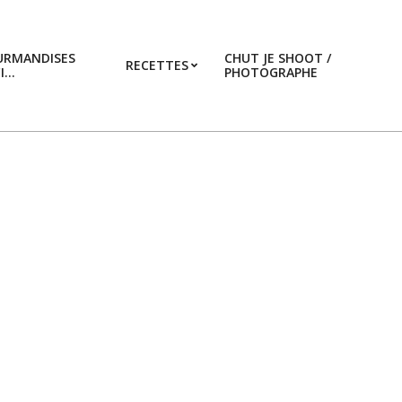
URMANDISES
CHUT JE SHOOT /
RECETTES
CI…
PHOTOGRAPHE
Prim
Navi
Men