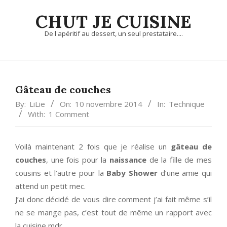
Skip
CHUT JE CUISINE
to
content
De l'apéritif au dessert, un seul prestataire....
Primary
Navigation
Menu
Gâteau de couches
By:
LiLie
On:
10 novembre 2014
In:
Technique
With:
1 Comment
Voilà maintenant 2 fois que je réalise un
gâteau de
couches
, une fois pour la
naissance
de la fille de mes
cousins et l’autre pour la
Baby Shower
d’une amie qui
attend un petit mec.
J’ai donc décidé de vous dire comment j’ai fait même s’il
ne se mange pas, c’est tout de même un rapport avec
la cuisine mdr.