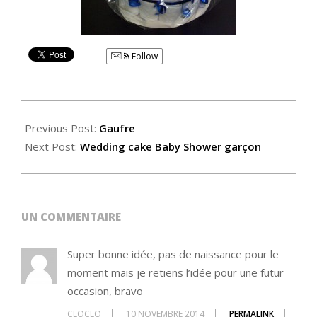
Follow
2014-
11-
Previous Post:
Gaufre
10
Next Post:
Wedding cake Baby Shower garçon
UN COMMENTAIRE
Super bonne idée, pas de naissance pour le
moment mais je retiens l’idée pour une futur
occasion, bravo
CLOCLO
10 NOVEMBRE 2014
PERMALINK