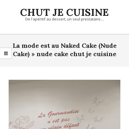
Skip
CHUT JE CUISINE
to
content
De l'apéritif au dessert, un seul prestataire....
Primary
Navigation
La mode est au Naked Cake (Nude
Menu
Cake) »
nude cake chut je cuisine