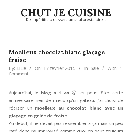
Skip
CHUT JE CUISINE
to
content
De l'apéritif au dessert, un seul prestataire....
Primary
Navigation
Menu
Moelleux chocolat blanc glaçage
fraise
By:
LiLie
On:
17 février 2015
In:
Salé
With:
1
Comment
Aujourd’hui, le
blog a 1 an
🙂 et pour fêter cette
anniversaire rien de mieux qu’un gâteau. J’ai choisi de
réaliser un
moelleux au chocolat blanc avec un
glaçage en gelée de fraise
.
Au début, il ne devait pas ressembler à ça mais un peu
raté donc j’ai improvisé comme quoi on peut toujours