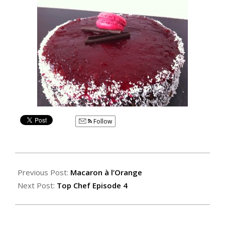
Follow
2015-
02-
Previous Post:
Macaron à l’Orange
17
Next Post:
Top Chef Episode 4