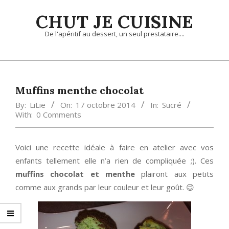
Skip
CHUT JE CUISINE
to
content
De l'apéritif au dessert, un seul prestataire....
Primary
Navigation
Menu
Muffins menthe chocolat
By:
LiLie
On:
17 octobre 2014
In:
Sucré
With:
0 Comments
Voici une recette idéale à faire en atelier avec vos
enfants tellement elle n’a rien de compliquée ;). Ces
muffins chocolat et menthe
plairont aux petits
comme aux grands par leur couleur et leur goût. 😉