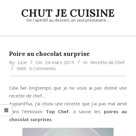
Skip
CHUT JE CUISINE
to
content
De l'apéritif au dessert, un seul prestataire....
Primary
Navigation
Menu
Poire au chocolat surprise
By:
LiLie
On:
24 mars 2015
In:
Recette de Chef
With:
0 Comments
Cela fait longtemps que je ne vous ai pas donné une
recette de chef….
Aujourd’hui, j’ai choisi une recette que j’ai pas mal aimé
dans l’émission
Top Chef
, à savoir les
poires au
chocolat surprises
.