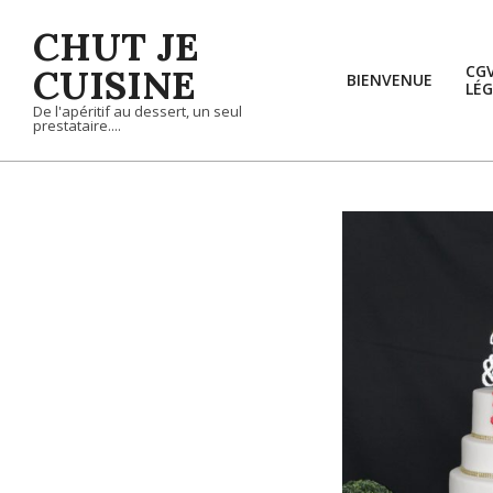
Skip
CHUT JE
to
content
CUISINE
CG
BIENVENUE
LÉG
De l'apéritif au dessert, un seul
prestataire....