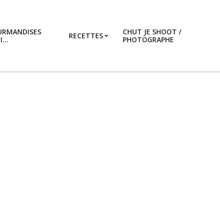
URMANDISES
CHUT JE SHOOT /
RECETTES
CI…
PHOTOGRAPHE
Prim
Navi
Men