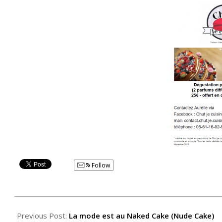
Follow
2016-
09-
Previous Post:
La mode est au Naked Cake (Nude Cake)