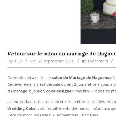
Retour sur le salon du mariage de Hague
By:
LiLie
On:
27 septembre 2016
In:
Evénement
Ce week-end a eu lieu le
salon du Mariage de Haguenau
à 
Cet événement s’est déroulé durant 2 jours et cela vous a pe
du mariage: bijoutier,
cake designer
(moi hiihii), robes de 
J’ai eu la chance de rencontrer de nombreux couples et r
Wedding Cake
, voici les différents thèmes qui m’ont marqu
Tête de mort, les Oiseaux, Romantique, Bling Bling…