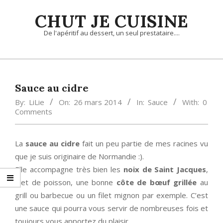
Skip
CHUT JE CUISINE
to
content
De l'apéritif au dessert, un seul prestataire....
Primary
Navigation
Menu
Sauce au cidre
By:
LiLie
On:
26 mars 2014
In:
Sauce
With:
0
Comments
La
sauce au cidre
fait un peu partie de mes racines vu
que je suis originaire de Normandie :).
Elle accompagne très bien les
noix de Saint Jacques
,
filet de poisson, une bonne
côte de bœuf grillée
au
grill ou barbecue ou un filet mignon par exemple. C’est
une sauce qui pourra vous servir de nombreuses fois et
toujours vous apportez du plaisir.