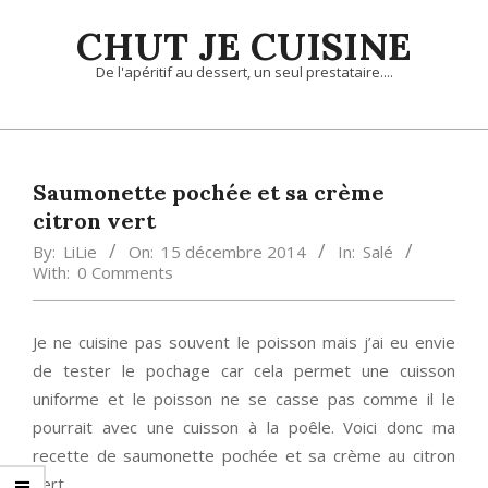
Skip
CHUT JE CUISINE
to
content
De l'apéritif au dessert, un seul prestataire....
Primary
Navigation
Menu
Saumonette pochée et sa crème
citron vert
By:
LiLie
On:
15 décembre 2014
In:
Salé
With:
0 Comments
Je ne cuisine pas souvent le poisson mais j’ai eu envie
de tester le pochage car cela permet une cuisson
uniforme et le poisson ne se casse pas comme il le
pourrait avec une cuisson à la poêle. Voici donc ma
recette de saumonette pochée et sa crème au citron
vert.