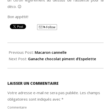
un citron légèrement au dessus de l’assiette pour la
déco. 😉
Bon appétit!
Follow
2014-
12-
Previous Post:
Macaron cannelle
15
Next Post:
Ganache chocolat piment d’Espelette
LAISSER UN COMMENTAIRE
Votre adresse e-mail ne sera pas publiée.
Les champs
obligatoires sont indiqués avec
*
Commentaire