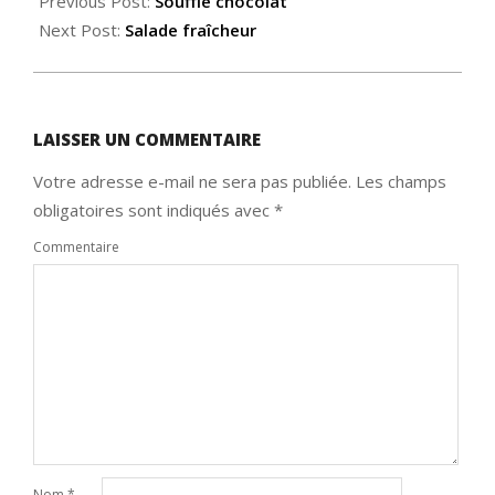
07-
Previous Post:
Soufflé chocolat
17
Next Post:
Salade fraîcheur
LAISSER UN COMMENTAIRE
Votre adresse e-mail ne sera pas publiée.
Les champs
obligatoires sont indiqués avec
*
Commentaire
Nom
*