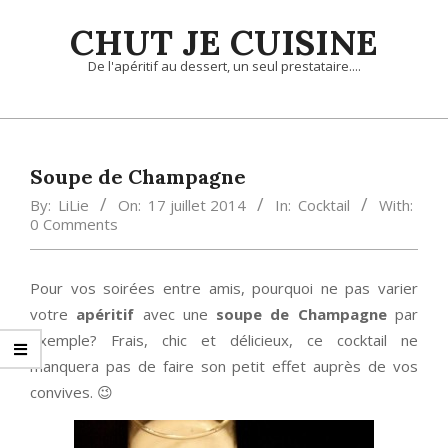
Skip
CHUT JE CUISINE
to
content
De l'apéritif au dessert, un seul prestataire....
Primary
Navigation
Menu
Soupe de Champagne
By:
LiLie
On:
17 juillet 2014
In:
Cocktail
With:
0 Comments
Pour vos soirées entre amis, pourquoi ne pas varier
votre
apéritif
avec une
soupe de Champagne
par
exemple? Frais, chic et délicieux, ce cocktail ne
manquera pas de faire son petit effet auprès de vos
convives. 😉