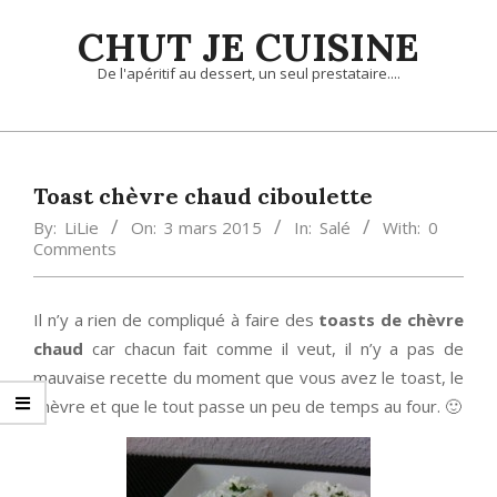
Skip
CHUT JE CUISINE
to
content
De l'apéritif au dessert, un seul prestataire....
Primary
Navigation
Menu
Toast chèvre chaud ciboulette
By:
LiLie
On:
3 mars 2015
In:
Salé
With:
0
Comments
Il n’y a rien de compliqué à faire des
toasts de chèvre
chaud
car chacun fait comme il veut, il n’y a pas de
mauvaise recette du moment que vous avez le toast, le
chèvre et que le tout passe un peu de temps au four. 🙂