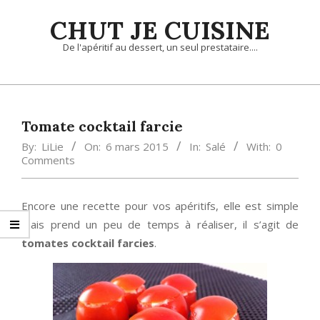
Skip
CHUT JE CUISINE
to
content
De l'apéritif au dessert, un seul prestataire....
Primary
Navigation
Menu
Tomate cocktail farcie
By:
LiLie
On:
6 mars 2015
In:
Salé
With:
0
Comments
Encore une recette pour vos apéritifs, elle est simple
mais prend un peu de temps à réaliser, il s’agit de
tomates cocktail farcies
.