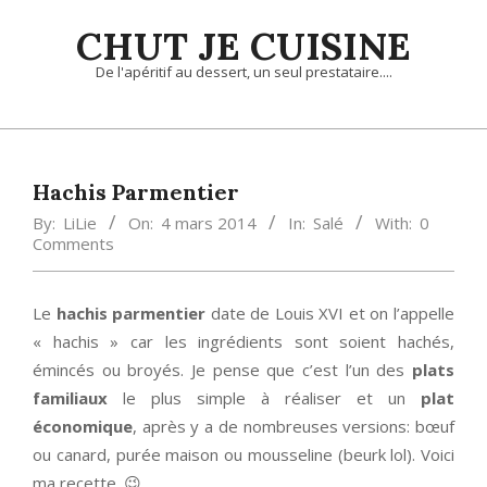
Skip
CHUT JE CUISINE
to
content
De l'apéritif au dessert, un seul prestataire....
Primary
Navigation
Menu
Hachis Parmentier
By:
LiLie
On:
4 mars 2014
In:
Salé
With:
0
Comments
Le
hachis parmentier
date de Louis XVI et on l’appelle
« hachis » car les ingrédients sont soient hachés,
émincés ou broyés. Je pense que c’est l’un des
plats
familiaux
le plus simple à réaliser et un
plat
économique
, après y a de nombreuses versions: bœuf
ou canard, purée maison ou mousseline (beurk lol). Voici
ma recette. 😉