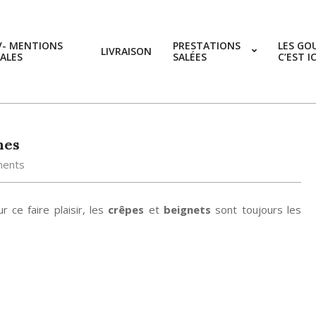
V- MENTIONS
PRESTATIONS
LES GO
LIVRAISON
ALES
SALÉES
C’EST I
mes
ents
 ce faire plaisir, les
crêpes
et
beignets
sont toujours les