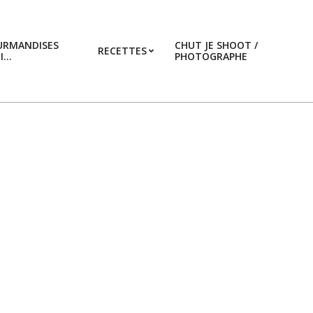
URMANDISES
CHUT JE SHOOT /
RECETTES
CI…
PHOTOGRAPHE
Prim
Navi
Men