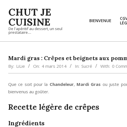
Skip
CHUT JE
to
content
CUISINE
CG
BIENVENUE
LÉG
De l'apéritif au dessert, un seul
prestataire....
Mardi gras : Crêpes et beignets aux pom
By:
LiLie
On:
4 mars 2014
In:
Sucré
With:
0 Comm
Que ce soit pour la
Chandeleur
,
Mardi Gras
ou juste pour
bienvenus au goûter.
Recette légère de crêpes
Ingrédients