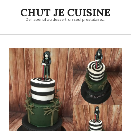
Skip
CHUT JE CUISINE
to
content
De l'apéritif au dessert, un seul prestataire....
Primary
Navigation
Menu